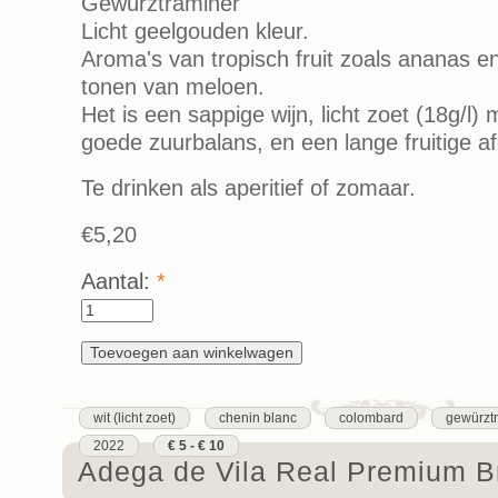
Gewürztraminer
Licht geelgouden kleur.
Aroma's van tropisch fruit zoals ananas e
tonen van meloen.
Het is een sappige wijn, licht zoet (18g/l
goede zuurbalans, en een lange fruitige a
Te drinken als aperitief of zomaar.
€5,20
Aantal:
*
wit (licht zoet)
chenin blanc
colombard
gewürzt
2022
€ 5 - € 10
Adega de Vila Real Premium B