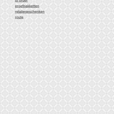
to order
7
proefpakketten
8
relatiegeschenken
route
9
10
11
12
volgende ›
laatste »