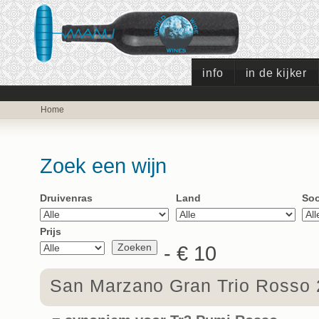
info
in de kijker
Home
Zoek een wijn
Druivenras
Land
Soo
Prijs
- € 10
San Marzano Gran Trio Rosso