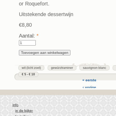
or Roquefort.
Uitstekende dessertwijn
€8,80
Aantal:
*
wit (licht zoet)
gewürztraminer
sauvignon blanc
€ 5 - € 10
« eerste
‹ vorige
…
4
info
5
in de kijker
6