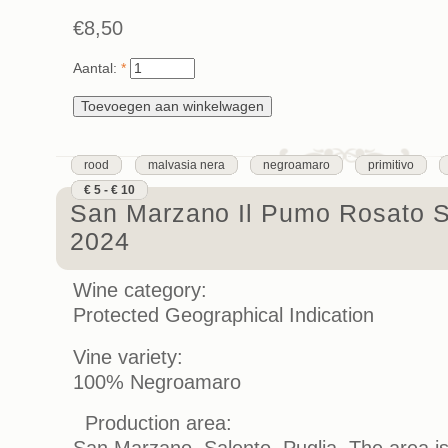
€8,50
Aantal:
*
rood
malvasia nera
negroamaro
primitivo
€ 5 - € 10
San Marzano Il Pumo Rosato S
2024
Wine category:
Protected Geographical Indication
Vine variety:
100% Negroamaro
Production area:
San Marzano, Salento, Puglia. The area i