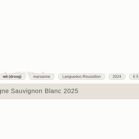
wit (droog)
marsanne
Languedoc-Roussillon
2024
€ 5
gne Sauvignon Blanc 2025