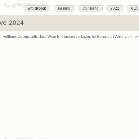
wit (droog)
riesling
Duitsland
2022
€ 15
rve 2024
 Veltliner. Ze zijn zelfs door Wine Enthusiast verkozen tot European Winery of the 