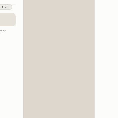
 - € 20
Year.