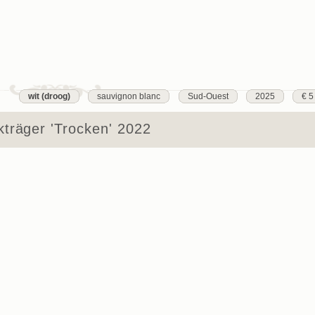
wit (droog)
sauvignon blanc
Sud-Ouest
2025
€ 5
träger 'Trocken' 2022