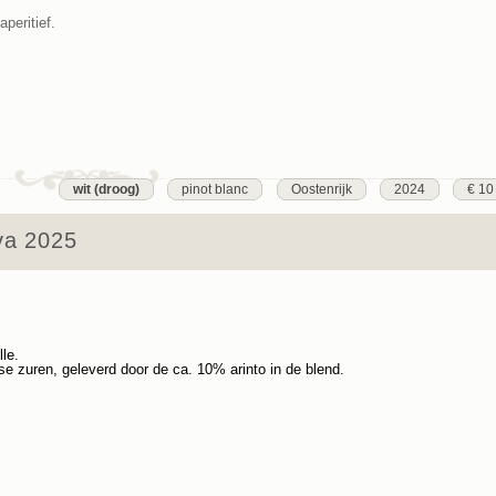
peritief.
wit (droog)
pinot blanc
Oostenrijk
2024
€ 10
va 2025
le.
se zuren, geleverd door de ca. 10% arinto in de blend.