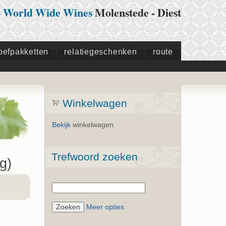
p
World Wide Wines
Molenstede - Diest
oefpakketten
relatiegeschenken
route
Winkelwagen
Bekijk
winkelwagen.
Trefwoord zoeken
g)
Meer opties