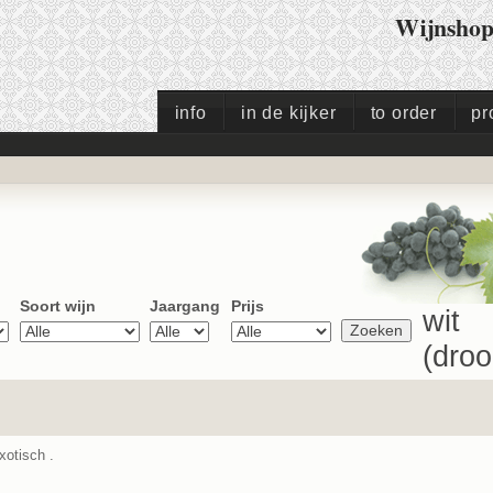
Wijnsho
info
in de kijker
to order
pr
Soort wijn
Jaargang
Prijs
wit
(droo
xotisch .