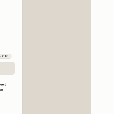
 - € 10
eert
en