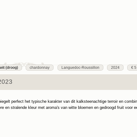
wit (droog)
chardonnay
Languedoc-Roussillon
2024
€ 5
 2023
gelt perfect het typische karakter van dit kalksteenachtige terroir en combin
ere en stralende kleur met aroma's van witte bloemen en gedroogd fruit voor e