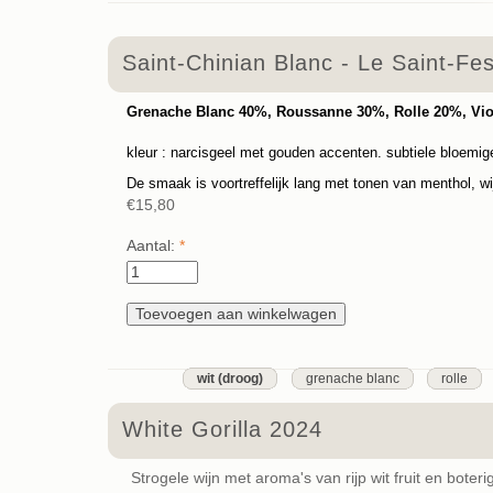
Saint-Chinian Blanc - Le Saint-Fe
Grenache Blanc 40%, Roussanne 30%, Rolle 20%, Vi
kleur : narcisgeel met gouden accenten. subtiele bloemige 
De smaak is voortreffelijk lang met tonen van menthol, wij
€15,80
Aantal:
*
wit (droog)
grenache blanc
rolle
White Gorilla 2024
Strogele wijn met aroma's van rijp wit fruit en boter