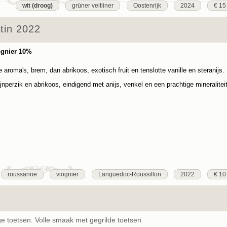
wit (droog)
grüner veltliner
Oostenrijk
2024
€ 15
stin 2022
ognier 10%
aroma's, brem, dan abrikoos, exotisch fruit en tenslotte vanille en steranijs.
nperzik en abrikoos, eindigend met anijs, venkel en een prachtige mineraliteit
roussanne
viognier
Languedoc-Roussillon
2022
€ 10
ige toetsen. Volle smaak met gegrilde toetsen