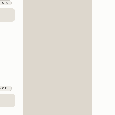
 - € 20
.
 - € 15