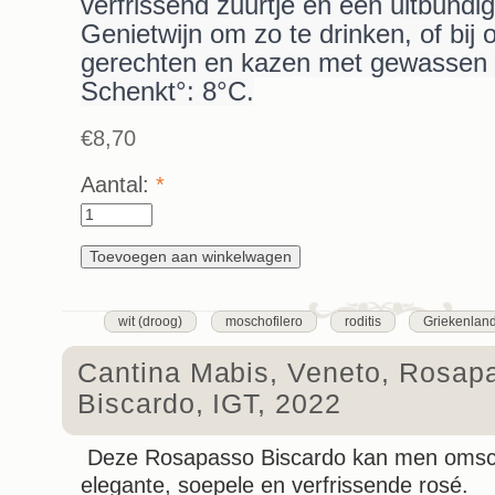
verfrissend zuurtje en een uitbundi
Genietwijn om zo te drinken, of bij 
gerechten en kazen met gewassen 
Schenkt°: 8°C.
€8,70
Aantal:
*
wit (droog)
moschofilero
roditis
Griekenlan
Cantina Mabis, Veneto, Rosap
Biscardo, IGT, 2022
Deze Rosapasso Biscardo kan men omsch
elegante, soepele en verfrissende rosé.