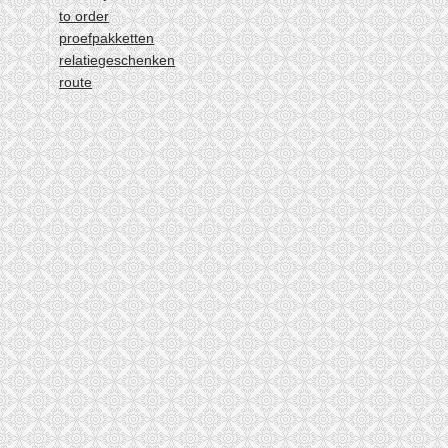
to order
5
proefpakketten
6
relatiegeschenken
7
route
8
9
…
volgende ›
laatste »