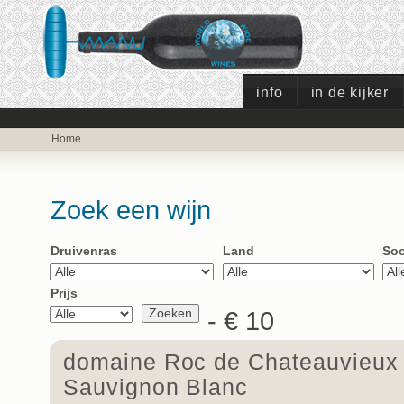
info
in de kijker
Home
Zoek een wijn
Druivenras
Land
Soo
Prijs
- € 10
domaine Roc de Chateauvieux 
Sauvignon Blanc