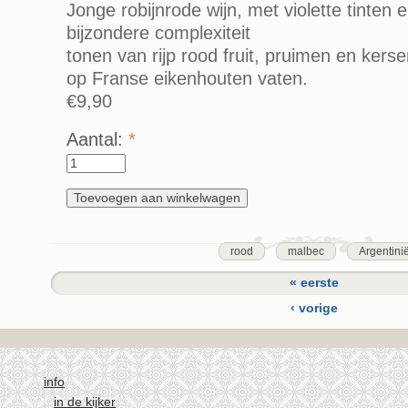
Jonge robijnrode wijn, met violette tinten
bijzondere complexiteit
tonen van rijp rood fruit, pruimen en kers
op Franse eikenhouten vaten.
€9,90
Aantal:
*
rood
malbec
Argentini
« eerste
‹ vorige
1
2
info
3
in de kijker
4