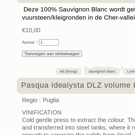
Deze 100% Sauvignon Blanc wordt get
vuursteen/kleigronden in de Cher-vallei
€10,00
Aantal:
*
wit (droog)
sauvignon blanc
Loir
Pasqua Idealysta DLZ volume 
Regio : Puglia
VINIFICATION
Cold gentle press to extract the colour. Th
and transferred into steel tanks, where it 
enough to separate the solids from liquid. 