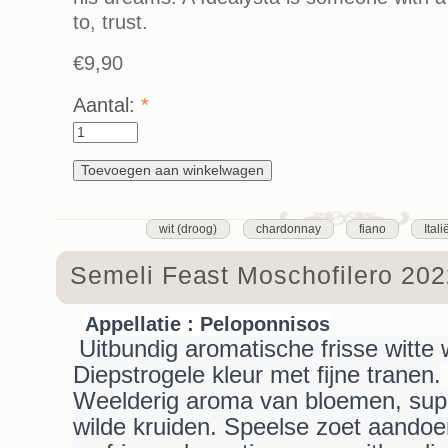
to, trust.
€9,90
Aantal:
*
wit (droog)
chardonnay
fiano
Itali
Semeli Feast Moschofilero 20
Appellatie : Peloponnisos
Uitbundig aromatische frisse witte w
Diepstrogele kleur met fijne tranen.
Weelderig aroma van bloemen, super
wilde kruiden. Speelse zoet aand