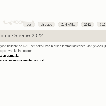
rood
pinotage
Zuid-Afrika
2022
€ 15
Gemme Océane 2022
 goed belichte heuvel . een terroir van marnes kimméridgiennes, dat gewoonlijk
elpen van kleine oesters.
 jaren gemaakt
lans tussen mineraliteit en fruit