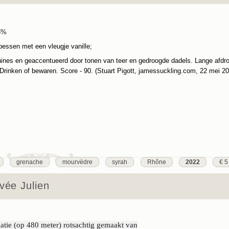
5%
bessen met een vleugje vanille;
nines en geaccentueerd door tonen van teer en gedroogde dadels. Lange afdr
rinken of bewaren. Score - 90. (Stuart Pigott, jamessuckling.com, 22 mei 20
grenache
mourvèdre
syrah
Rhône
2022
€ 5
vée Julien
latie (op 480 meter) rotsachtig gemaakt van