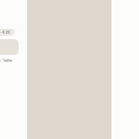
 - € 20
 "witte