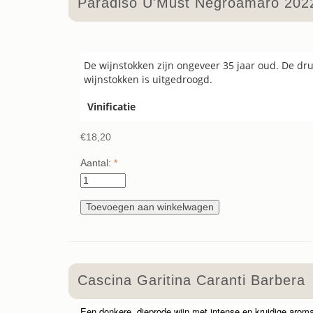
Paradiso U'Must Negroamaro 202
De wijnstokken zijn ongeveer 35 jaar oud. De d
wijnstokken is uitgedroogd.
Vinificatie
€18,20
Aantal:
*
Cascina Garitina Caranti Barbera
Een donkere, dieprode wijn met intense en kruidige arom