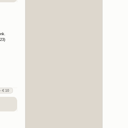
onk.
23)
 - € 10