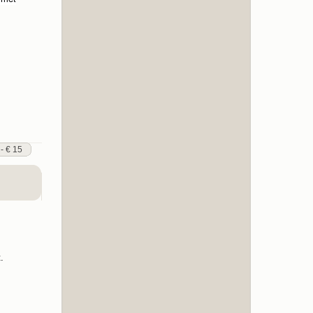
 - € 15
.