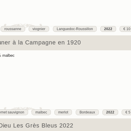
roussanne
viognier
Languedoc-Roussillon
2022
€ 10
euner à la Campagne en 1920
% malbec
rnet sauvignon
malbec
merlot
Bordeaux
2022
€ 5
Dieu Les Grès Bleus 2022