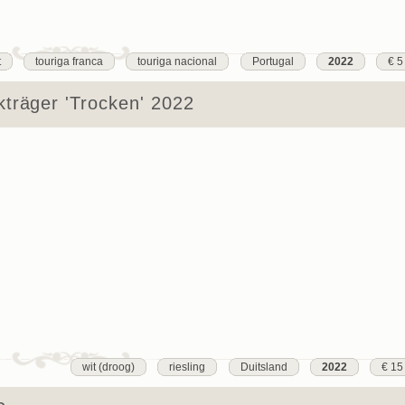
t
touriga franca
touriga nacional
Portugal
2022
€ 5
träger 'Trocken' 2022
wit (droog)
riesling
Duitsland
2022
€ 15