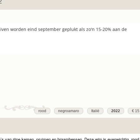
2
ruiven worden eind september geplukt als zo'n 15-20% aan de
rood
negroamaro
Italië
2022
€ 15
a’s van rijpe kersen, pruimen en braambessen. Deze wijn is evenwichtig, rond