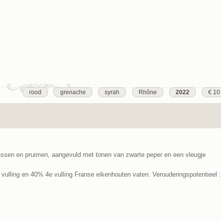
rood
grenache
syrah
Rhône
2022
€ 10
2
bessen en pruimen, aangevuld met tonen van zwarte peper en een vleugje
ulling en 40% 4e vulling Franse eikenhouten vaten. Verouderingspotentieel : 