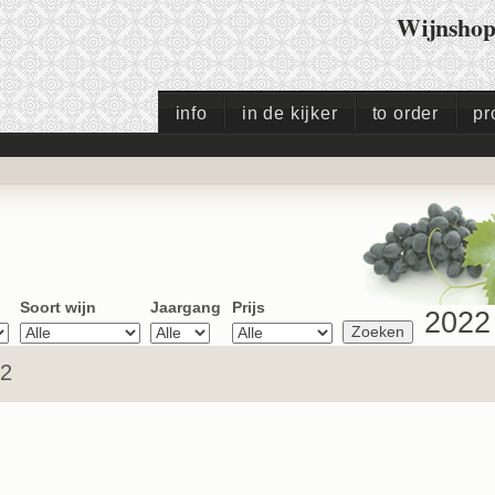
Wijnsho
info
in de kijker
to order
pr
Soort wijn
Jaargang
Prijs
2022
22