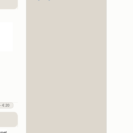
 - € 20
 met