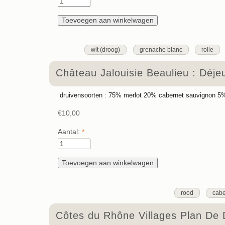
wit (droog)
grenache blanc
rolle
Château Jalouisie Beaulieu : Déj
druivensoorten :
75% merlot 20% cabernet sauvignon 5
€10,00
Aantal:
*
rood
cabe
Côtes du Rhône Villages Plan De 