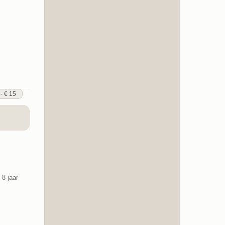
 - € 15
8 jaar