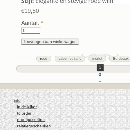
Stijl:
Elegante en stevige rode wijn
€19,50
Aantal:
*
rood
cabernet franc
merlot
Bordeaux
1
2
3
volgende ›
laatste »
info
in de kijker
to order
proefpakketten
relatiegeschenken