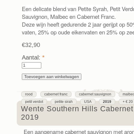
Een delicate blend van Petite Syrah, Petit Ver
Sauvignon, Malbec en Cabernet Franc.
Deze wijn heeft gedurende 2 jaar gerijpt op 
vaten, 25% op oude eikenvaten en 25% op zee
€32,90
Aantal:
*
rood
cabernet franc
cabernet sauvignon
malbe
petit verdot
petite sirah
USA
2019
+ € 20
Wente Southern Hills Caberne
2019
Een aangename cabernet sauvignon met aro