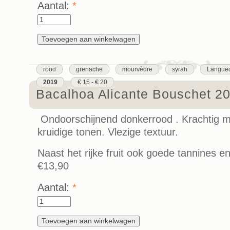
Aantal:
*
rood
grenache
mourvèdre
syrah
Langued
2019
€ 15 - € 20
Bacalhoa Alicante Bouschet 2
Ondoorschijnend donkerrood . Krachtig me
kruidige tonen. Vlezige textuur.
Naast het rijke fruit ook goede tannines e
€13,90
Aantal:
*