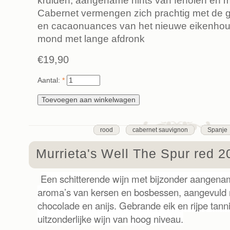
kruiden, aangename hints van fenolen en m
Cabernet vermengen zich prachtig met de g
en cacaonuances van het nieuwe eikenhout.
mond met lange afdronk
€19,90
Aantal:
*
rood
cabernet sauvignon
Spanje
Murrieta's Well The Spur red 2
Een schitterende wijn met bijzonder aangenam
aroma’s van kersen en bosbessen, aangevuld 
chocolade en anijs. Gebrande eik en rijpe tan
uitzonderlijke wijn van hoog niveau.