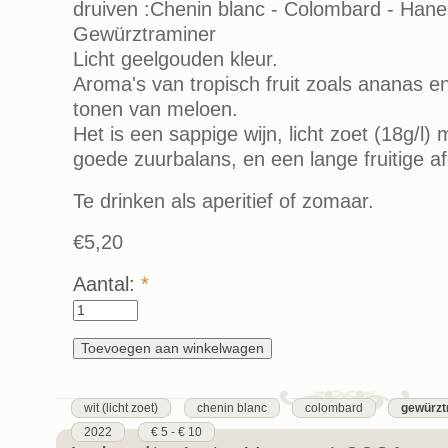
druiven :Chenin blanc - Colombard - Hane
Gewürztraminer
Licht geelgouden kleur.
Aroma's van tropisch fruit zoals ananas e
tonen van meloen.
Het is een sappige wijn, licht zoet (18g/l
goede zuurbalans, en een lange fruitige a
Te drinken als aperitief of zomaar.
€5,20
Aantal:
*
wit (licht zoet)
chenin blanc
colombard
gewürzt
2022
€ 5 - € 10