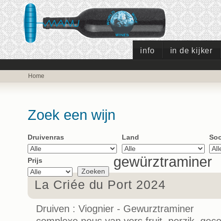
info
in de kijker
Home
Zoek een wijn
Druivenras
Land
Soo
gewürztraminer
Prijs
La Criée du Port 2024
Druiven : Viognier - Gewurztraminer
complexe neus van vers fruit, perzik, gecon