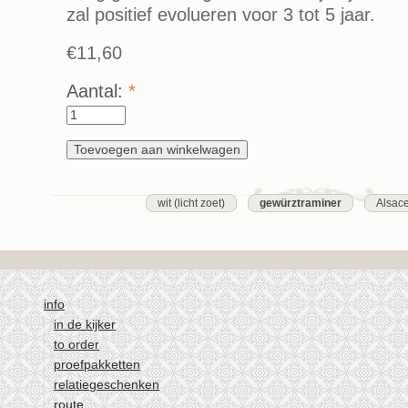
zal positief evolueren voor 3 tot 5 jaar.
€11,60
Aantal:
*
wit (licht zoet)
gewürztraminer
Alsac
info
in de kijker
to order
proefpakketten
relatiegeschenken
route