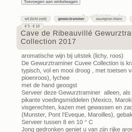
wit (licht zoet)
gewürztraminer
sauvignon blanc
€ 5 - € 10
Cave de Ribeauvillé Gewurztr
Collection 2017
aromatische wijn bij uitstek (lichy, roos)
De Gewurztraminer Cuvee Collection is kr
typisch, vol en mooi droog , met toetsen 
pioenroos), lychee
met de hand geoogst
Serveer deze Gewurztraminer alleen, als a
pikante voedingsmiddelen (Mexico, Marokk
visgerechten, kazen met gewassen en za
(Munster, Pont l'Eveque, Maroilles), gebak
Serveer tussen 8 en 10 ° C
Jong gedronken geniet u van zijn rijke aro