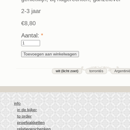
2-3 jaar
€8,80
Aantal:
*
wit (licht zoet)
torrontés
Argentini
info
in de kijker
to order
proefpakketten
relatiegeschenken