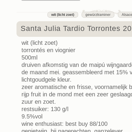
wit (licht zoet)
gewürztraminer
Alsac
Santa Julia Tardio Torrontes 2
wit (licht zoet)
torrontés en viognier
500ml
druiven afkomstig van de maipú wijngaard
de maand mei. geassembleerd met 15% vi
lichtgoudgele kleur.
zeer aromatische en frisse, voornamelijk 
rijp fruit in de mond met een zeer geslaa
zuur en zoet.
restsuiker: 130 g/l
9.5%vol
wine enthusiast: best buy 88/100
genietwijn, bij nagerechten, ganzelever