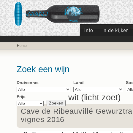
info
in de kijker
Home
Zoek een wijn
Druivenras
Land
Soo
wit (licht zoet)
Prijs
Cave de Ribeauvillé Gewurztram
vignes 2016