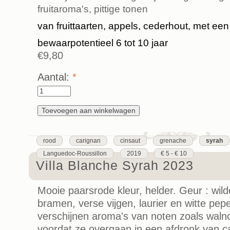
fruitaroma's, pittige tonen
van fruittaarten, appels, cederhout, met een
bewaarpotentieel 6 tot 10 jaar
€9,80
Aantal:
*
rood
carignan
cinsaut
grenache
syrah
Languedoc-Roussillon
2019
€ 5 - € 10
Villa Blanche Syrah 2023
Mooie paarsrode kleur, helder. Geur : wil
bramen, verse vijgen, laurier en witte pep
verschijnen aroma's van noten zoals waln
voordat ze overgaan in een afdronk van ca