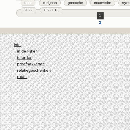
rood
carignan
grenache
mourvèdre
syra
2022
€ 5 - € 10
1
2
3
4
info
volgende ›
in de kijker
laatste »
to order
proefpakketten
relatiegeschenken
route