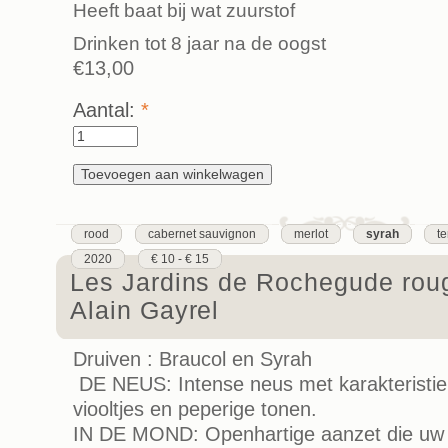
Heeft baat bij wat zuurstof
Drinken tot 8 jaar na de oogst
€13,00
Aantal:
*
rood
cabernet sauvignon
merlot
syrah
t
2020
€ 10 - € 15
Les Jardins de Rochegude rou
Alain Gayrel
Druiven : Braucol en Syrah
DE NEUS: Intense neus met karakteristi
viooltjes en peperige tonen.
IN DE MOND: Openhartige aanzet die uw