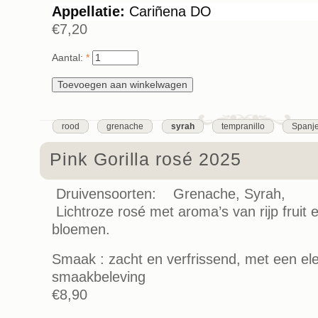
Appellatie:
Cariñena DO
€7,20
Aantal:
*
rood
grenache
syrah
tempranillo
Spanj
Pink Gorilla rosé 2025
Druivensoorten: Grenache, Syrah,
Lichtroze rosé met aroma’s van rijp fruit e
bloemen.
Smaak : zacht en verfrissend, met een ele
smaakbeleving
€8,90