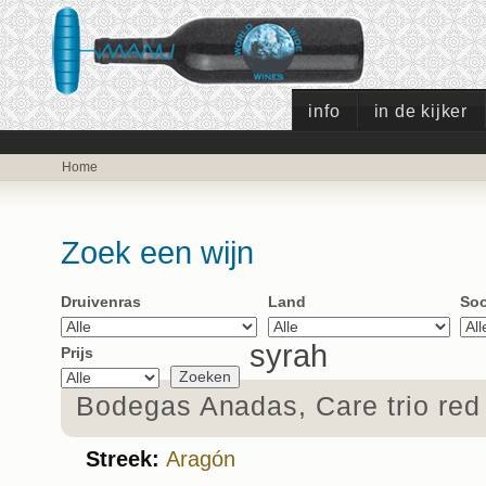
info
in de kijker
Home
Zoek een wijn
Druivenras
Land
Soo
syrah
Prijs
Bodegas Anadas, Care trio red
Streek:
Aragón