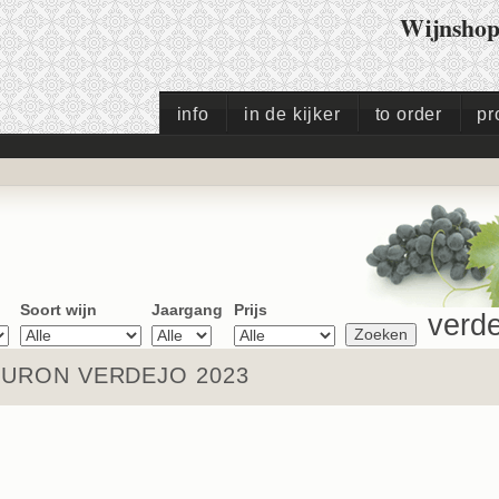
Wijnsho
info
in de kijker
to order
pr
Soort wijn
Jaargang
Prijs
verde
BURON VERDEJO 2023