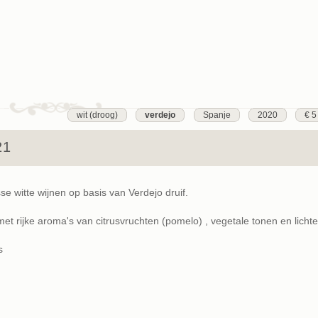
wit (droog)
verdejo
Spanje
2020
€ 5
21
se witte wijnen op basis van Verdejo druif.
met rijke aroma's van citrusvruchten (pomelo) , vegetale tonen en lichte
s