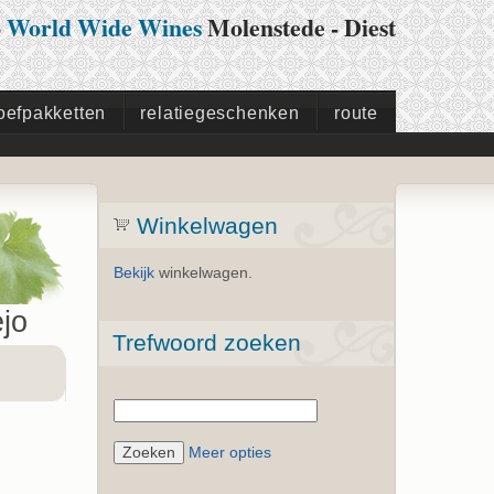
p
World Wide Wines
Molenstede - Diest
oefpakketten
relatiegeschenken
route
Winkelwagen
Bekijk
winkelwagen.
jo
Trefwoord zoeken
Meer opties