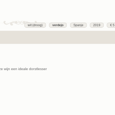
wit (droog)
verdejo
Spanje
2019
€ 5
 wijn een ideale dorstlesser