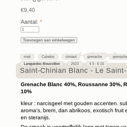
€9,40
Aantal:
*
rosé
Caladoc
cinsaut
grenache
grenache
Languedoc-Roussillon
2023
€ 5 - € 10
Saint-Chinian Blanc - Le Saint
Grenache Blanc 40%, Roussanne 30%, Ro
10%
kleur : narcisgeel met gouden accenten. su
aroma's, brem, dan abrikoos, exotisch fruit e
en steranijs.
De smaak is voortreffelijk lang met tonen v