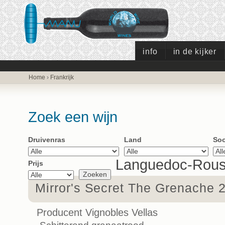
info
in de kijker
Home
›
Frankrijk
Zoek een wijn
Druivenras
Land
Soo
Languedoc-Rouss
Prijs
Mirror's Secret The Grenache 
Producent Vignobles Vellas