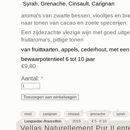
Syrah, Grenache, Cinsault, Carignan
aroma's van zwarte bessen, viooltjes en b
naar tonen van cacao en zoete specerijen.
Een zijdezachte vlezige wijn met goed uitg
fruitaroma's, pittige tonen
van fruittaarten, appels, cederhout, met een
bewaarpotentieel 6 tot 10 jaar
€9,80
Aantal:
*
rood
carignan
cinsaut
grenache
syrah
Languedoc-Roussillon
2019
€ 5 - € 10
Vellas Naturellement Pur Il ent