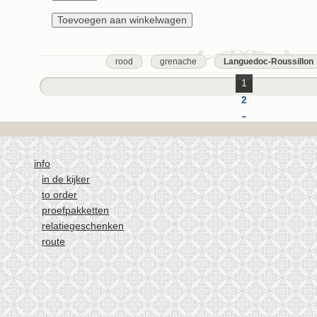
rood
grenache
Languedoc-Roussillon
1
2
3
4
5
info
in de kijker
6
to order
volgende ›
proefpakketten
laatste »
relatiegeschenken
route