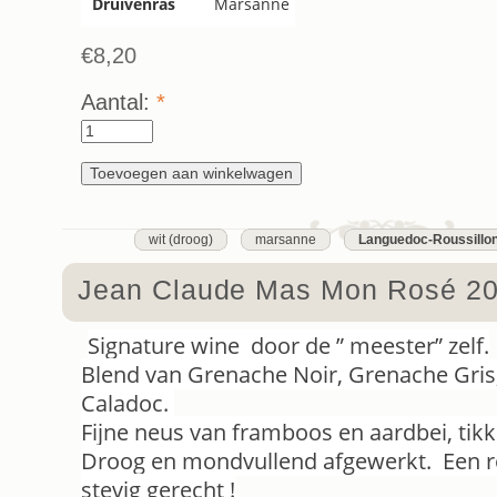
Druivenras
Marsanne
€8,20
Aantal:
*
wit (droog)
marsanne
Languedoc-Roussillo
Jean Claude Mas Mon Rosé 2
Signature wine door de ” meester” zelf.
Blend van Grenache Noir, Grenache Gris,
Caladoc.
Fijne neus van framboos en aardbei, tikke
Droog en mondvullend afgewerkt. Een ro
stevig gerecht !