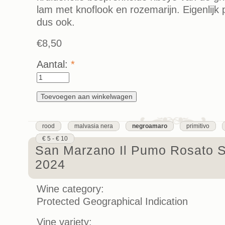
lam met knoflook en rozemarijn. Eigenlijk
dus ook.
€8,50
Aantal:
*
rood
malvasia nera
negroamaro
primitivo
€ 5 - € 10
San Marzano Il Pumo Rosato S
2024
Wine category:
Protected Geographical Indication
Vine variety: