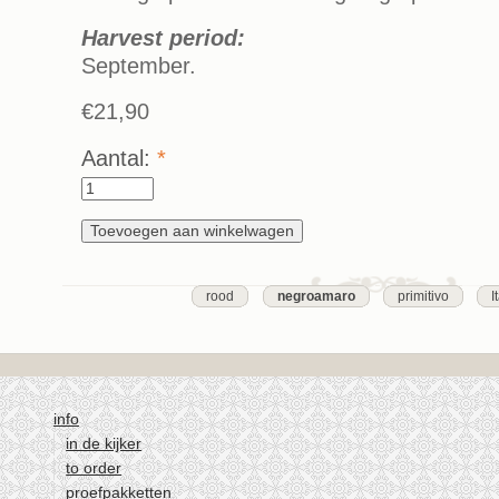
Harvest period:
September.
€21,90
Aantal:
*
rood
negroamaro
primitivo
I
info
in de kijker
to order
proefpakketten