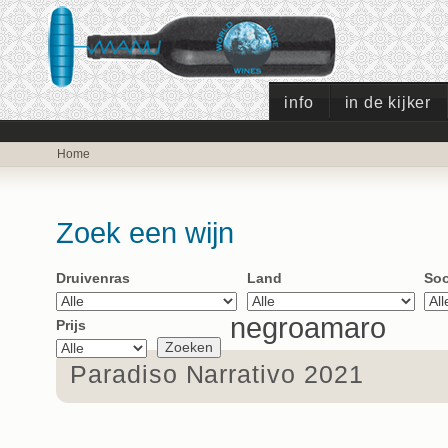
info
in de kijker
Home
Zoek een wijn
Druivenras
Land
Soo
negroamaro
Prijs
Paradiso Narrativo 2021