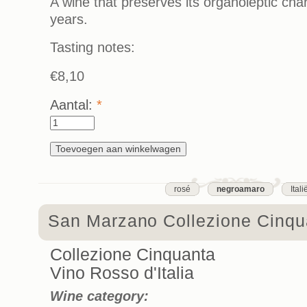
A wine that preserves its organoleptic char
years.
Tasting notes:
€8,10
Aantal:
*
rosé
negroamaro
Itali
San Marzano Collezione Cinqu
Collezione Cinquanta
Vino Rosso d'Italia
Wine category: