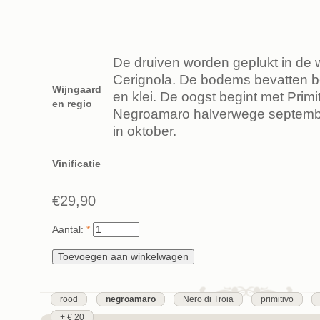
De druiven worden geplukt in de 
Cerignola. De bodems bevatten be
Wijngaard
en klei. De oogst begint met Primi
en regio
Negroamaro halverwege septembe
in oktober.
Vinificatie
€29,90
Aantal:
*
rood
negroamaro
Nero di Troia
primitivo
+ € 20