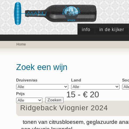
info
in de kijker
Home
Zoek een wijn
Druivenras
Land
Soo
15 - € 20
Prijs
Ridgeback Viognier 2024
tonen van citrusbloesem, geglazuurde anan