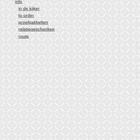
5
info
in de kijker
6
to order
volgende ›
proefpakketten
laatste »
relatiegeschenken
route