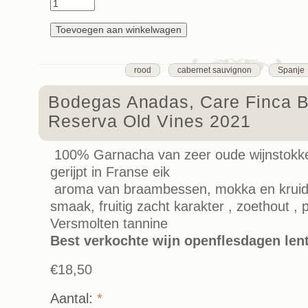
rood
cabernet sauvignon
Spanje
Bodegas Anadas, Care Finca 
Reserva Old Vines 2021
100% Garnacha van zeer oude wijnstokke
gerijpt in Franse eik
aroma van braambessen, mokka en kruide
smaak, fruitig zacht karakter , zoethout , 
Versmolten tannine
Best verkochte wijn openflesdagen len
€18,50
Aantal:
*