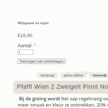
Wijngaard en regio
€19,90
Aantal:
*
wit (droog)
grüner veltliner
Oostenrijk
Pfaffl Wien 2 Zweigelt Pinot No
Bij de gisting wordt h
et sap regelmatig 
meer smaak en kleur te onttrekken. 20% v