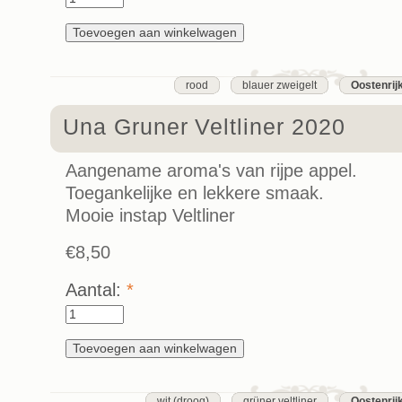
rood
blauer zweigelt
Oostenrij
Una Gruner Veltliner 2020
Aangename aroma's van rijpe appel.
Toegankelijke en lekkere smaak.
Mooie instap Veltliner
€8,50
Aantal:
*
wit (droog)
grüner veltliner
Oostenrij