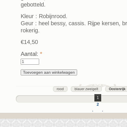
gebotteld.
Kleur : Robijnrood.
Geur : heel bessy, cassis. Rijpe kersen, b
rokerig.
€14,50
Aantal:
*
rood
blauer zweigelt
Oostenrijk
1
2
volgende ›
laatste »