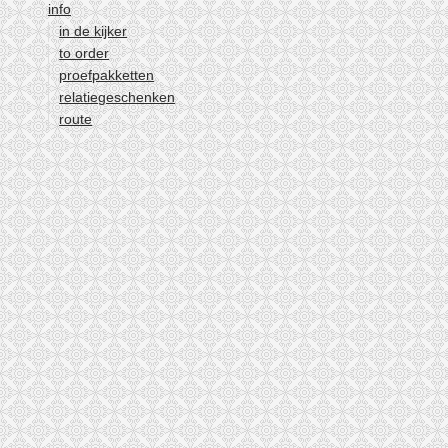
info
in de kijker
to order
proefpakketten
relatiegeschenken
route