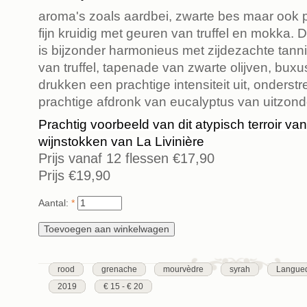
aroma's zoals aardbei, zwarte bes maar ook p
fijn kruidig ​​met geuren van truffel en mokka
is bijzonder harmonieus met zijdezachte tann
van truffel, tapenade van zwarte olijven, buxus
drukken een prachtige intensiteit uit, onderst
prachtige afdronk van eucalyptus van uitzonder
Prachtig voorbeeld van dit atypisch terroir v
wijnstokken van La Livinière
Prijs vanaf 12 flessen
€17,90
Prijs
€19,90
Aantal:
*
rood
grenache
mourvèdre
syrah
Langued
2019
€ 15 - € 20