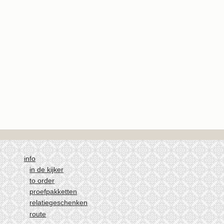
info
in de kijker
to order
proefpakketten
relatiegeschenken
route