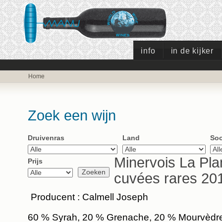
info
in de kijker
Home
Zoek een wijn
Druivenras
Land
Soo
Minervois La Pla
Prijs
cuvées rares 20
Producent : Calmell Joseph
60 % Syrah, 20 % Grenache, 20 % Mourvèdr