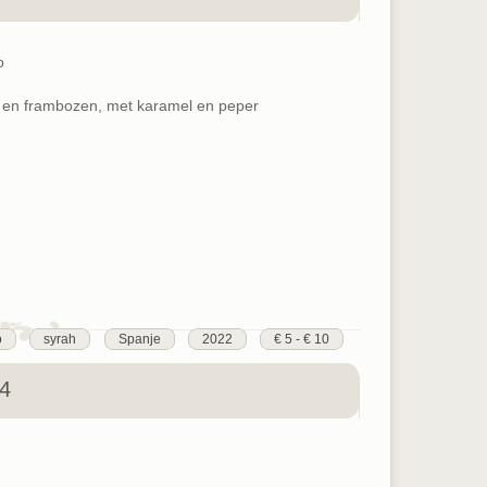
o
 en frambozen, met karamel en peper
o
syrah
Spanje
2022
€ 5 - € 10
24