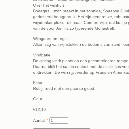
Over het wijnhuis
Bodegas Luzón maakt in het zonnige, Spaanse Jumill
gedoseerd houtgebruik. Het zijn genereuze, robuust
wijndrinker plezier uit haalt. Comfort-wijn, dat kun
van de voor Jumilla zo typerende Monastrell.
Wijngaard en regio
Afkomstig van wijnstokken op bodems van zand, lee
Vinificatie
De gisting vindt plaats op een gecontroleerde tempe
Daarna blijft het sap in contact met de schilletjes 
onttrekken. De wijn rijpt verder op Frans en Ameri
Kleur
Robijnrood met een paarse gloed.
Geur
€12,10
Aantal:
*