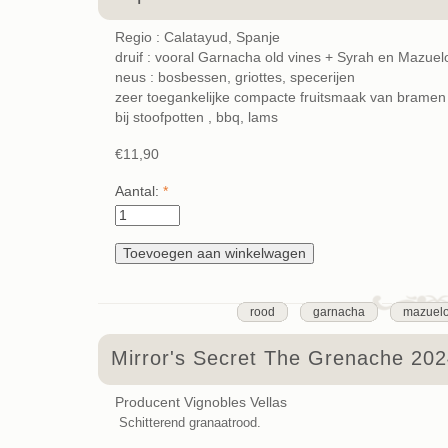
Regio : Calatayud, Spanje
druif : vooral Garnacha old vines + Syrah en Mazuel
neus : bosbessen, griottes, specerijen
zeer toegankelijke compacte fruitsmaak van bramen
bij stoofpotten , bbq, lams
€11,90
Aantal:
*
rood
garnacha
mazuel
Mirror's Secret The Grenache 20
Producent Vignobles Vellas
Schitterend granaatrood.