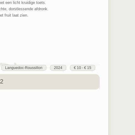
t een licht kruidige toets.
chte, dorstlessende afdronk.
 fruit laat zien.
Languedoc-Roussillon
2024
€ 10 - € 15
22