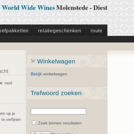
p
World Wide Wines
Molenstede - Diest
oefpakketten
relatiegeschenken
route
Winkelwagen
acht
Bekijk
winkelwagen.
jn
: rood
Trefwoord zoeken
erm op je
te verfijnen
Zoek binnen resultaten