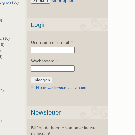
Meer opties
vignon
(38)
)
Login
nc
(10)
Username or e-mail:
*
10)
)
9)
Wachtwoord:
*
Nieuw wachtwoord aanvragen
4)
)
Newsletter
)
Blijf op de hoogte van onze laatste
nieuwtjes!