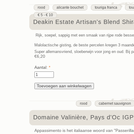
rood
alicante bouchet
touriga franca
tou
€ 5 - € 10
Deakin Estate Artisan's Blend Sh
Rijk, soepel, sappig met een smaak van rijpe rode bessen
Malolactische gisting, de beste percelen kregen 3 maande
Super allemansvriend, sloeberwijn voor jong en oud. Bij p
€6,20
Aantal:
*
rood
cabernet sauvignon
Domaine Valinière, Pays d'Oc IG
Appassimento is het italiaanse woord van "Passerilla