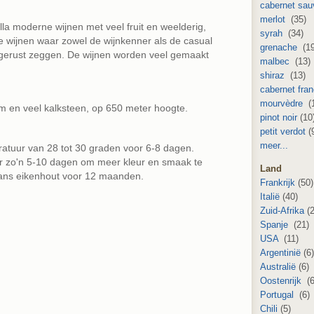
cabernet sau
merlot
(35)
a moderne wijnen met veel fruit en weelderig,
syrah
(34)
e wijnen waar zowel de wijnkenner als de casual
grenache
(19
 je gerust zeggen. De wijnen worden veel gemaakt
malbec
(13)
shiraz
(13)
cabernet fra
mourvèdre
(
m en veel kalksteen, op 650 meter hoogte.
pinot noir
(10
petit verdot
(
meer...
ratuur van 28 tot 30 graden voor 6-8 dagen.
voor zo'n 5-10 dagen om meer kleur en smaak te
Land
kaans eikenhout voor 12 maanden.
Frankrijk
(50)
Italië
(40)
Zuid-Afrika
(2
Spanje
(21)
USA
(11)
Argentinië
(6
Australië
(6)
Oostenrijk
(6
Portugal
(6)
Chili
(5)