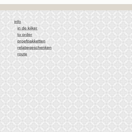
info
in de kijker
to order
proefpakketten
relatiegeschenken
route