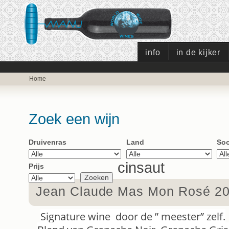
info
in de kijker
Home
Zoek een wijn
Druivenras
Land
Soo
cinsaut
Prijs
Jean Claude Mas Mon Rosé 2
Signature wine door de ” meester” zelf.