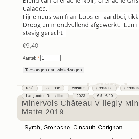
Blend van Grenache Noir, Grenache Gris,
Caladoc.
Fijne neus van framboos en aardbei, tikke
Droog en mondvullend afgewerkt. Een ro
stevig gerecht !
€9,40
Aantal:
*
rosé
Caladoc
cinsaut
grenache
grenache
Languedoc-Roussillon
2023
€ 5 - € 10
Minervois Château Villegly Min
Matte 2019
Syrah, Grenache, Cinsault, Carignan