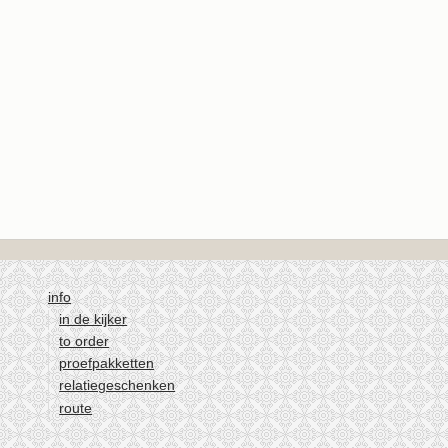
info
in de kijker
to order
proefpakketten
relatiegeschenken
route