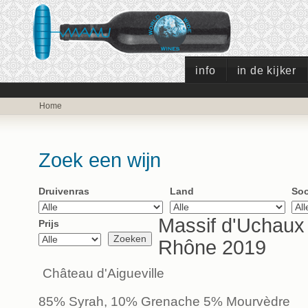
info
in de kijker
Home
Zoek een wijn
Druivenras
Land
Soo
Massif d'Uchaux
Prijs
Rhône 2019
Château d'Aigueville
85% Syrah, 10% Grenache 5% Mourvèdre