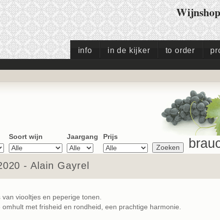
Wijnsho
info
in de kijker
to order
pr
Soort wijn
Jaargang
Prijs
brauc
020 - Alain Gayrel
van viooltjes en peperige tonen.
mhult met frisheid en rondheid, een prachtige harmonie.