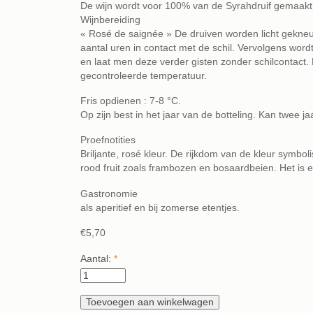
De wijn wordt voor 100% van de Syrahdruif gemaakt.
Wijnbereiding
« Rosé de saignée » De druiven worden licht gekneusd
aantal uren in contact met de schil. Vervolgens word
en laat men deze verder gisten zonder schilcontact. 
gecontroleerde temperatuur.
Fris opdienen : 7-8 °C.
Op zijn best in het jaar van de botteling. Kan twee j
Proefnotities
Briljante, rosé kleur. De rijkdom van de kleur symboli
rood fruit zoals frambozen en bosaardbeien. Het is 
Gastrono­mie
als aperitief en bij zomerse etentjes.
€5,70
Aantal:
*