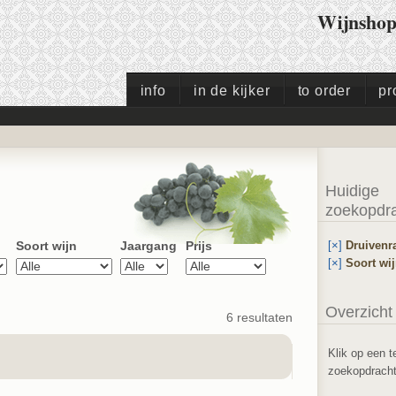
Wijnsho
info
in de kijker
to order
pr
Huidige
zoekopdr
[×]
Druiven
Soort wijn
Jaargang
Prijs
[×]
Soort wi
Overzicht
6 resultaten
Klik op een t
zoekopdracht 