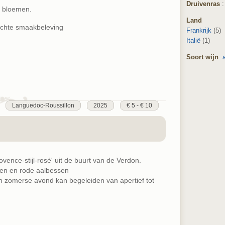
Druivenras
de bloemen.
Land
lichte smaakbeleving
Frankrijk
(5)
Italië
(1)
Soort wijn
:
Languedoc-Roussillon
2025
€ 5 - € 10
ence-stijl-rosé' uit de buurt van de Verdon.
eien en rode aalbessen
en zomerse avond kan begeleiden van apertief tot