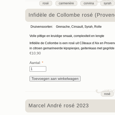
rosé
carmenère
corvina
syrah
Infidèle de Collombe rosé (Prove
Druivensoorten:
Grenache, Cinsault, Syrah, Rolle
Volle pittige en kruidige smaak, complexiteit en lengte
Infidèle de Collombe is een rosé uit Côteaux d’Aix en Provence.
in citroen gemarineerde kipspiesjes, geitenkaas met gegrild
€10,90
Aantal:
*
rosé
Marcel André rosé 2023