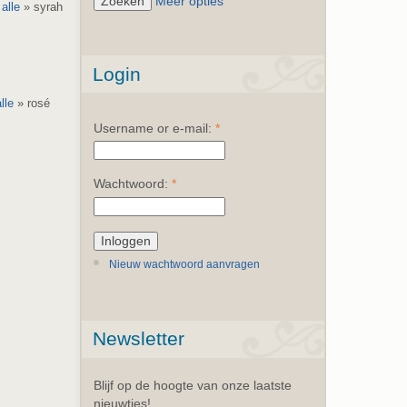
Meer opties
:
alle
» syrah
Login
alle
» rosé
Username or e-mail:
*
Wachtwoord:
*
Nieuw wachtwoord aanvragen
Newsletter
Blijf op de hoogte van onze laatste
nieuwtjes!