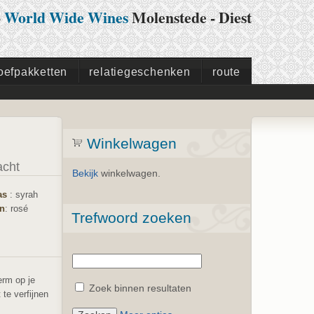
p
World Wide Wines
Molenstede - Diest
oefpakketten
relatiegeschenken
route
Winkelwagen
acht
Bekijk
winkelwagen.
ras
: syrah
jn
: rosé
Trefwoord zoeken
erm op je
Zoek binnen resultaten
te verfijnen