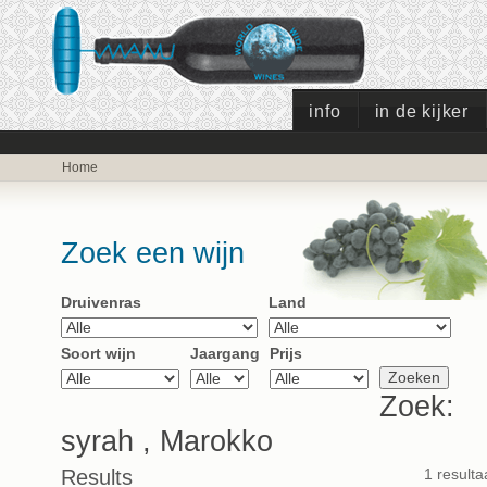
info
in de kijker
Home
Zoek een wijn
Druivenras
Land
Soort wijn
Jaargang
Prijs
Zoek:
syrah , Marokko
Results
1 resulta