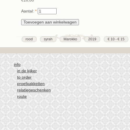
€16,00
Aantal:
*
rood
syrah
Marokko
2019
€ 10 - € 15
info
in de kijker
to order
proefpakketten
relatiegeschenken
route